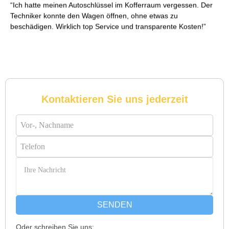
Ich hatte meinen Autoschlüssel im Kofferraum vergessen. Der
Techniker konnte den Wagen öffnen, ohne etwas zu
beschädigen. Wirklich top Service und transparente Kosten!
Reto S. aus Zürich
R
Kontaktieren Sie uns jederzeit
Notöffnung bei meiner alten Balkontür war nötig. Ich dachte
schon, sie müsste aufgebrochen werden, aber der Fachmann
hatte sie in wenigen Minuten offen. Sehr beeindruckt!
Michael B. aus Bassersdorf
M
SENDEN
Oder schreiben Sie uns: