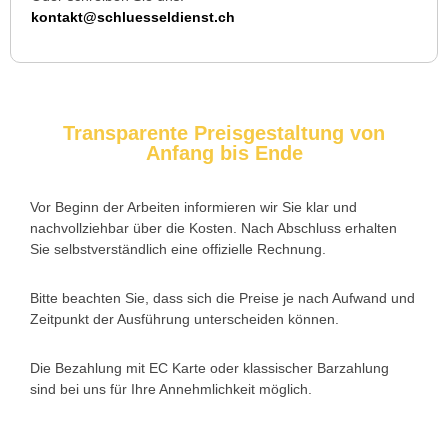
Ich musste wegen eines abgebrochenen Schlüssels den
kontakt@schluesseldienst.ch
Service rufen. Techniker war schnell da, aber das Ersatzteil
(Zylinder) war nicht sofort verfügbar. Kam am nächsten Tag.
Trotzdem zufrieden.
Transparente Preisgestaltung von
Anfang bis Ende
Daniel W. aus Uster
D
Vor Beginn der Arbeiten informieren wir Sie klar und
nachvollziehbar über die Kosten. Nach Abschluss erhalten
Zuverlässiger Service bei einem verlorenen Haustürschlüssel.
Sie selbstverständlich eine offizielle Rechnung.
Die Tür wurde ohne Kratzer geöffnet, nur der Preis war leicht
höher als erwartet – aber nachvollziehbar erklärt.
Bitte beachten Sie, dass sich die Preise je nach Aufwand und
Zeitpunkt der Ausführung unterscheiden können.
Die Bezahlung mit EC Karte oder klassischer Barzahlung
Nadine H. aus Aadorf
N
sind bei uns für Ihre Annehmlichkeit möglich.