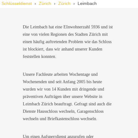
Wir standen mit den Kindern vor verschlossener Tür – der
Schlüsseldienst
Zürich
Zürich
Leimbach
Monteur war in 30 Minuten da. Schnelle Hilfe, fairer Preis und
super freundlich. Würde ich sofort weiterempfehlen!
Die Leimbach hat eine EInwohnerzahl 5936 und ist
eine von vielen Regionen des Stadten Zürich mit
einen häufig auftretenden Problem wie das Schloss
ist blockiert, dass wir anhand unserer Kunden
feststellen konnten.
Unsere Fachleute arbeiten Wochentage und
Wochenenden und seit Anfang 2005 bis heute
wurden wir von 14 Kunden mit dringende und
präventiven Aufträgen über unsere Website in
Leimbach Zürich beauftragt. Gefragt sind auch die
Dienste Hausschloss wechseln, Garagenschloss
wechseln und Briefkastenschloss wechseln.
Um einen Aufsperrdienst anzurufen oder